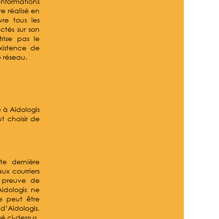
 informations
re réalisé en
re tous les
ectés sur son
rise pas le
existence de
e réseau.
 à Aidologis
t choisir de
te dernière
ux courriers
a preuve de
Aidologis ne
e peut être
d’Aidologis,
sé ci-dessus.