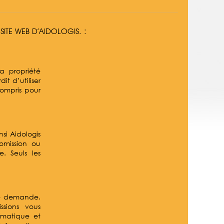
SITE WEB D’AIDOLOGIS. :
a propriété
it d’utiliser
compris pour
nsi Aidologis
omission ou
. Seuls les
tre demande.
ssions vous
rmatique et