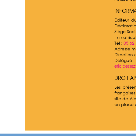
INFORMA
Editeur d
Déclarati
Siège Soci
Immatricu
Tél :
05 62
Adresse ma
Direction 
Délégué
eric.dess
DROIT A
Les présen
françaises
site de Ai
en place et