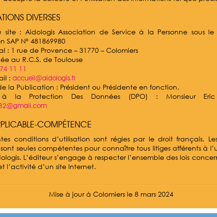
TIONS DIVERSES
u site : Aidologis Association de Service à la Personne sous 
on SAP N° 481869980
al : 1 rue de Provence – 31770 – Colomiers
lée au R.C.S. de Toulouse
 74 11 11
il :
accueil@aidologis.fr
de la Publication : Président ou Présidente en fonction.
 à la Protection Des Données (DPO) : Monsieur Eric
ez32@gmail.com
PPLICABLE-COMPÉTENCE
tes conditions d’utilisation sont régies par le droit français. Les
 sont seules compétentes pour connaître tous litiges afférents à l’u
dologis. L’éditeur s’engage à respecter l’ensemble des lois concer
 l’activité d’un site Internet.
Mise à jour à Colomiers le 8 mars 2024