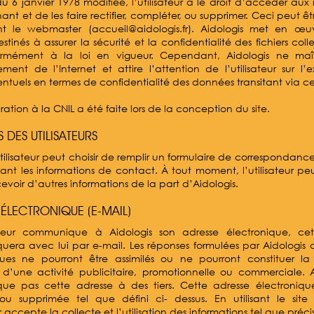
 du 6 janvier 1978 modifiée, l’utilisateur a le droit d’accéder aux
ant et de les faire rectifier, compléter, ou supprimer. Ceci peut êt
t le webmaster (accueil@aidologis.fr). Aidologis met en œuv
tinés à assurer la sécurité et la confidentialité des fichiers coll
ormément à la loi en vigueur. Cependant, Aidologis ne maît
ment de l’Internet et attire l’attention de l’utilisateur sur l’
entuels en termes de confidentialité des données transitant via c
ation à la CNIL a été faite lors de la conception du site.
DES UTILISATEURS
lisateur peut choisir de remplir un formulaire de correspondance
sant les informations de contact. À tout moment, l’utilisateur peu
evoir d’autres informations de la part d’Aidologis.
 ÉLECTRONIQUE (E-MAIL)
isateur communique à Aidologis son adresse électronique, cet
era avec lui par e-mail. Les réponses formulées par Aidologis a
ques ne pourront être assimilés ou ne pourront constituer l
e d’une activité publicitaire, promotionnelle ou commerciale. 
e pas cette adresse à des tiers. Cette adresse électroniqu
ou supprimée tel que défini ci- dessus. En utilisant le site 
ur accepte la collecte et l’utilisation des informations tel que préci