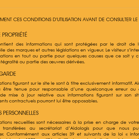
VEMENT CES CONDITIONS D’UTILISATION AVANT DE CONSULTER LE 
 PROPRIÉTÉ
ontient des informations qui sont protégées par le droit de l
lle des marques et autres législations en vigueur. Le visiteur s’interd
mations en tout ou partie pour quelques causes que ce soit y 
ntégralité ou partie des œuvres dérivées.
 GARDE
tions figurant sur le site le sont à titre exclusivement informatif. Ai
a être tenue pour responsable d’une quelconque erreur ou 
e mise à jour relative aux informations figurant sur son site
ts contractuels pourront lui être opposables.
 PERSONNELLES
mations recueillies sont nécessaires à la prise en charge de vo
t transférées au secrétariat d’Aidologis pour que nous pui
er. Conformément aux articles 39 et suivants de la loi « info