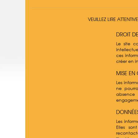
VEUILLEZ LIRE ATTENTI
DROIT DE
Le site c
intellectue
ces infor
créer en i
MISE EN
Les informa
ne pourr
absence d
engagemen
DONNÉES
Les infor
Elles son
recontact