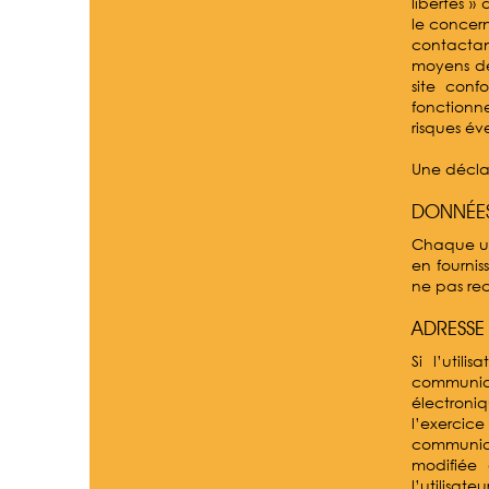
libertés »
le concern
contactan
moyens des
site conf
fonctionne
risques év
Une déclar
DONNÉES 
Chaque uti
en fournis
ne pas rec
ADRESSE
Si l’util
communiqu
électroni
l’exercic
communiqu
modifiée 
l’utilisate